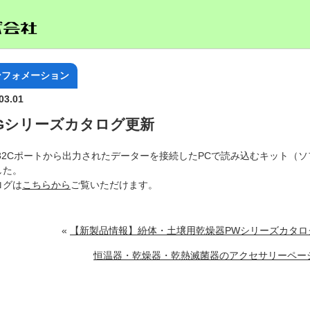
ンフォメーション
03.01
LGシリーズカタログ更新
-232Cポートから出力されたデーターを接続したPCで読み込むキット（
した。
ログは
こちらから
ご覧いただけます。
«
【新製品情報】紛体・土壌用乾燥器PWシリーズカタロ
恒温器・乾燥器・乾熱滅菌器のアクセサリーペー