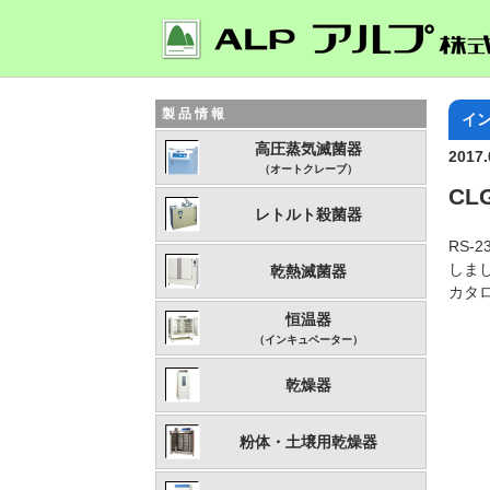
製品情報
イ
高圧蒸気滅菌器
2017.
（オートクレーブ）
C
レトルト殺菌器
RS
しま
乾熱滅菌器
カタ
恒温器
（インキュベーター）
乾燥器
粉体・土壌用乾燥器