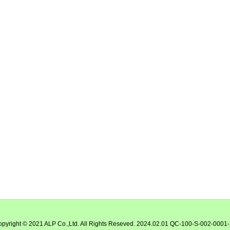
pyright © 2021 ALP Co.,Ltd. All Rights Reseved. 2024.02.01 QC-100-S-002-0001