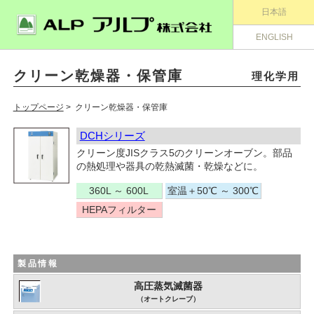
日本語
ENGLISH
クリーン乾燥器・保管庫
理化学用
トップページ
> クリーン乾燥器・保管庫
DCHシリーズ
クリーン度JISクラス5のクリーンオーブン。部品
の熱処理や器具の乾熱滅菌・乾燥などに。
360L ～ 600L
室温＋50℃ ～ 300℃
HEPAフィルター
製品情報
高圧蒸気滅菌器
（オートクレーブ）