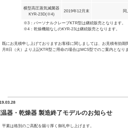
横型高圧蒸気滅菌器
2019年12月末
同
KYR-23D(※4)
※3：パーソナルクレーブKTR型は継続販売となります。
※4：乾燥機能なしのKYR-23は継続販売となります。
既にお見積申し上げておりますお客様に関しましては、お見積有効期間
月8日（火）より上記KTR型ご用命の場合はMCS型でのご案内となり
19.03.28
恒温器・乾燥器 製造終了モデルのお知らせ
平素は格別のご高配を賜り厚く御礼申し上げます。