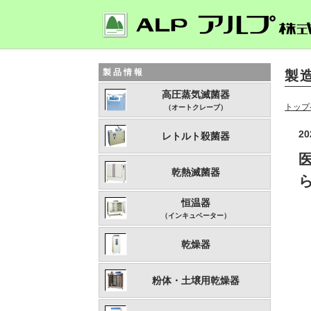
製品情報
製
高圧蒸気滅菌器
トップ
（オートクレーブ）
20
レトルト殺菌器
乾熱滅菌器
恒温器
（インキュベーター）
乾燥器
粉体・土壌用乾燥器