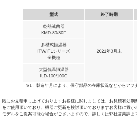
型式
終了時期
乾熱滅菌器
KMD-80/80F
多槽式恒温器
ITW/ITLシリーズ
2021年3月末
全機種
大型低温恒温器
ILD-100/100C
※1：製造年月により、保守部品の在庫状況などからアフ
既にお見積申し上げておりますお客様に関しましては、お見積有効期
をご使用頂いており、機器ご更新を検討頂いておりますお客様に置か
モデルをご提案可能な場合がございますので、詳しくは弊社営業課ま