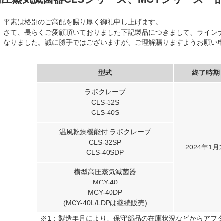
平素は格別のご高配を賜り厚く御礼申し上げます。
さて、長らくご愛顧頂いておりました下記製品につきまして、ライン
なりました。誠に勝手ではございますが、ご理解賜りますようお願い
型式
終了時期
ラボクレーブ
CLS-32S
CLS-40S
温風乾燥機能付 ラボクレーブ
CLS-32SP
2024年1月
CLS-40SDP
横型高圧蒸気滅菌器
MCY-40
MCY-40DP
(MCY-40L/LDPは継続販売)
※1：製造年月により、保守部品の在庫状況などからアフ