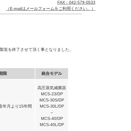
FAX：042-579-0533
（E-mailは
メールフォーム
をご利用ください。）
て製造を終了させて頂く事となりました。
。
期限
統合モデル
高圧蒸気滅菌器
MCS-23/DP
MCS-30S/DP
造年月より15年間
MCS-30L/DP
–
MCS-40/DP
MCS-40L/DP