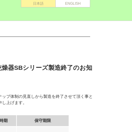
日本語
ENGLISH
乾燥器SBシリーズ製造終了のお知
ナップ体制の見直しから製造を終了させて頂く事と
申し上げます。
時期
保守期限