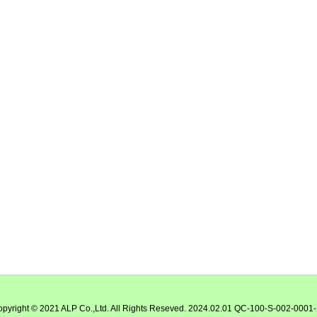
pyright © 2021 ALP Co.,Ltd. All Rights Reseved. 2024.02.01 QC-100-S-002-0001