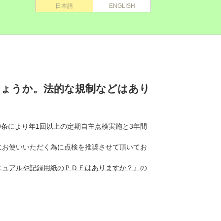
日本語
ENGLISH
しょうか。法的な規制などはあり
99条により年1回以上の定期自主点検実施と3年間
にお使いいただく為に点検を推奨させて頂いてお
ニュアルや記録用紙のＰＤＦはありますか？』
の