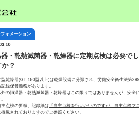
ンフォメーション
03.10
温器・乾熱滅菌器・乾燥器に定期点検は必要で
すか？
型乾燥器(GT-150型以上)は乾燥設備に分類され、労働安全衛生法第2
検記録保管義務があります。
以外の恒温器・乾熱滅菌器・乾燥器はこの限りではありませんが、安全
す。
自主点検の要領、記録紙は
『自主点検を行いたいのですが、自主点検マ
に掲載されておりますのでご参照ください。