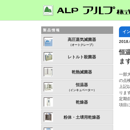
製品情報
イ
高圧蒸気滅菌器
2018.
（オートクレーブ）
恒
レトルト殺菌器
ま
乾熱滅菌器
一部大
の点
恒温器
上記
（インキュベーター）
りま
定期
乾燥器
項目
粉体・土壌用乾燥器