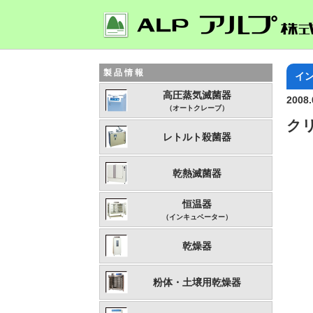
製品情報
イ
高圧蒸気滅菌器
2008.
（オートクレーブ）
ク
レトルト殺菌器
乾熱滅菌器
恒温器
（インキュベーター）
乾燥器
粉体・土壌用乾燥器