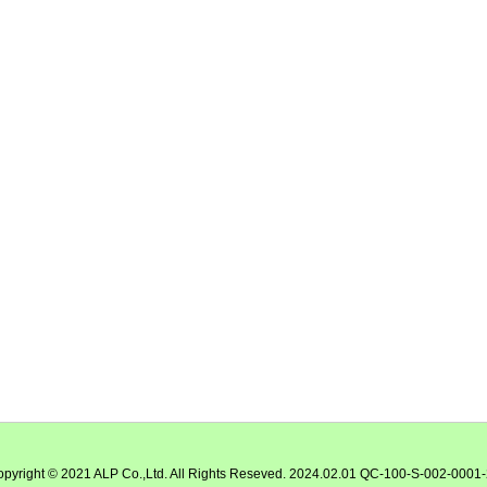
pyright © 2021 ALP Co.,Ltd. All Rights Reseved. 2024.02.01 QC-100-S-002-0001