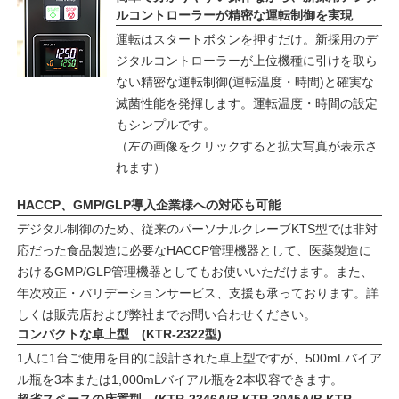
ルコントローラーが精密な運転制御を実現
運転はスタートボタンを押すだけ。新採用のデ
ジタルコントローラーが上位機種に引けを取ら
ない精密な運転制御(運転温度・時間)と確実な
滅菌性能を発揮します。運転温度・時間の設定
もシンプルです。
（左の画像をクリックすると拡大写真が表示さ
れます）
HACCP、GMP/GLP導入企業様への対応も可能
デジタル制御のため、従来のパーソナルクレーブKTS型では非対
応だった食品製造に必要なHACCP管理機器として、医薬製造に
おけるGMP/GLP管理機器としてもお使いいただけます。また、
年次校正・バリデーションサービス、支援も承っております。詳
しくは販売店および弊社までお問い合わせください。
コンパクトな卓上型 (KTR-2322型)
1人に1台ご使用を目的に設計された卓上型ですが、500mLバイア
ル瓶を3本または1,000mLバイアル瓶を2本収容できます。