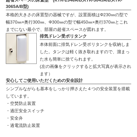
超省スペースの床置型 (KTR-2346A/B,KTR-3045A/B,KTR-
3065A/B型)
本格的大きさの床置型の器械ですが、設置面積はΦ230㎜の型で
幅370㎜×奥行300㎜、Φ300㎜の型で幅450㎜×奥行370㎜とこれ
までにない最小で、部屋の超省スペースが図れます。
排気ドレン受ポリタンク
本体前面に排気ドレン受ポリタンクを収納しま
した。タンクは軽く抜き取れますので、溜まっ
た水も簡単に捨てられます。
(左の画像をクリックすると拡大写真が表示され
ます）
安心してご使用いただくための安全設計
シンプルながらも基本をしっかり押さえた４つの安全装置を搭載
しています。
・空焚防止装置
・過圧安全スイッチ
・安全弁
・過電流防止装置