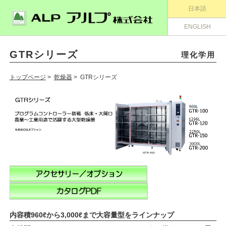
日本語
ENGLISH
GTRシリーズ
理化学用
トップページ
>
乾燥器
> GTRシリーズ
内容積960ℓから3,000ℓまで大容量型をラインナップ