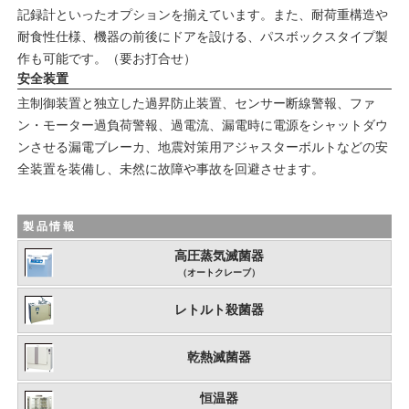
記録計といったオプションを揃えています。また、耐荷重構造や
耐食性仕様、機器の前後にドアを設ける、パスボックスタイプ製
作も可能です。（要お打合せ）
安全装置
主制御装置と独立した過昇防止装置、センサー断線警報、ファ
ン・モーター過負荷警報、過電流、漏電時に電源をシャットダウ
ンさせる漏電ブレーカ、地震対策用アジャスターボルトなどの安
全装置を装備し、未然に故障や事故を回避させます。
製品情報
高圧蒸気滅菌器
（オートクレーブ）
レトルト殺菌器
乾熱滅菌器
恒温器