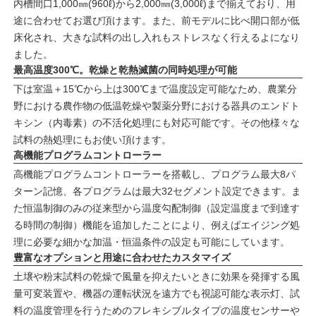
内槽間口1,000㎜(960ℓ)から2,000㎜(3,000ℓ)まで揃えており、用
途に合わせてお選び頂けます。また、前モデルに比べ開口部が低
床化され、大きな試料の出し入れもストレスなく行えるよになり
ました。
最高温度300℃。乾燥と乾熱滅菌の同時処理が可能
下は室温＋15℃から上は300℃まで温度設定可能なため、農業分
野における農作物の低温乾燥や製薬分野における器具のエンドト
キシン（内毒素）の不活化処理にも対応可能です。その他様々な
試料の熱処理にもお使い頂けます。
高機能プログラムコントローラー
高機能プログラムコントローラーを搭載し、プログラム最大8パ
ターン記憶、各プログラムは最大32セグメント設定できます。ま
た恒温制御のみの従来型から温度勾配制御（設定温度まで到達す
る時間の制御）機能を追加したことにより、例えばエイジング処
理に必要な細かな加温・恒温条件の設定も可能にしています。
豊富なオプションと用途に合わせたカスタマイズ
土壌や粉末試料の乾燥で風量を抑えたいときに効果を発揮する風
量可変装置や、機器の運転状況を遠方でも視認可能な表示灯、試
料の温度管理を行うためのフレキシブルタイプの温度センサーや