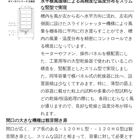
水平横風循環による高精度な温度分布をスリム
な竪型で実現
槽内を風が左から右へ水平方向に流れ、左右内
側面に設けたスライドシャッター機構により風
量を棚各段に平均に行き渡らすことができ、槽
内の風量・温度分布を精密にコントロールでき
る構造になっています。
モーターやファン、操作パネルを横配置にし
た、工業用等の大型乾燥器で使われているこの
構造を、竪配置としたスリム型で実現しまし
た。同等容量で横パネル式の乾燥器に比べ、設
置面積は少なくてすみます。特に、薄型の皿上
の容器に載せた粒上の試料や多量の小型試料な
どの乾燥/恒温処理の際にも、各段にむらなく風
が通りますので、良好な乾燥と温度分布が得ら
れます。
間口の大きな機種は観音開き扉
間口が広く、ドア長のある－１２０ＨＬ型・－１２０ＨＧ型は観
音開き扉とし、スリムな設計と相まって、容量に対して必要とす