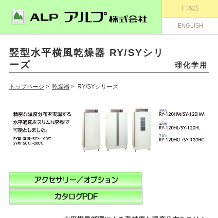
日本語
ENGLISH
竪型水平横風乾燥器 RY/SYシリ
ーズ
理化学用
トップページ
>
乾燥器
> RY/SYシリーズ