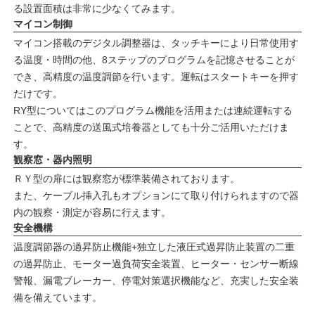
る設置面積は非常に少なくてみます。
マイコン制御
マイコン搭載のデジタル調整器は、タッチキーにより日常使用す
る温度・時間の他、8ステップのプログラムを記憶させることが
でき、高精度の温度調節を行います。運転はスタートキーを押す
だけです。
RY型についてはこのプログラム機能を活用または連続運転する
ことで、高精度の送風式培養器としても十分ご活用いただけま
す。
観察窓・器内照明
ＲＹ型の扉には観察窓が標準装備されております。
また、ケーブル挿入孔もオプションにて取り付けられますので器
内の観察・測定が容易に行えます。
安全機構
温度調節器の過昇防止機能+独立した液圧式過昇防止装置の二重
の過昇防止、モーター過負荷安全装置、ヒーター・センサー断線
警報、漏電ブレーカー、停電対策選択機能など、充実した安全装
備を備えています。