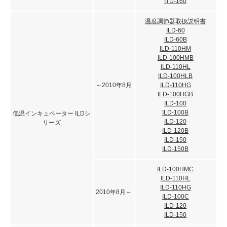
ITD-160
温度調節器取扱説明書
ILD-60
ILD-60B
ILD-110HM
ILD-100HMB
ILD-110HL
ILD-100HLB
～2010年8月
ILD-110HG
ILD-100HGB
ILD-100
ILD-100B
低温インキュベーター ILDシ
ILD-120
リーズ
ILD-120B
ILD-150
ILD-150B
ILD-100HMC
ILD-110HL
ILD-110HG
2010年8月～
ILD-100C
ILD-120
ILD-150